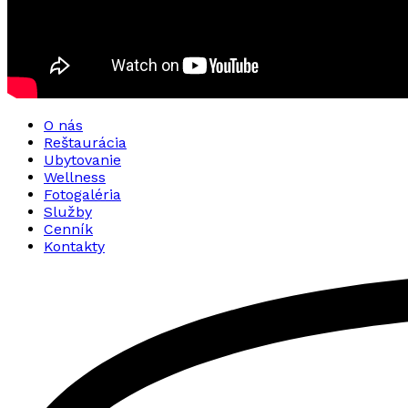
O nás
Reštaurácia
Ubytovanie
Wellness
Fotogaléria
Služby
Cenník
Kontakty