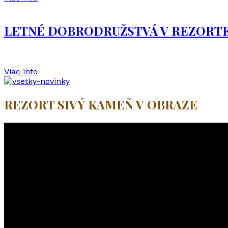
LETNÉ DOBRODRUŽSTVÁ V REZORT
Viac info
REZORT SIVÝ KAMEŇ V OBRAZE